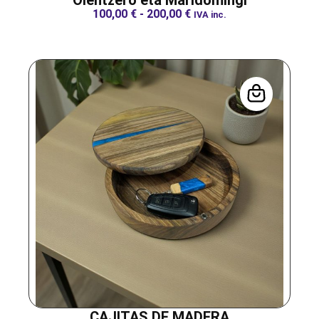
100,00
€
-
200,00
€
IVA inc.
CAJITAS DE MADERA