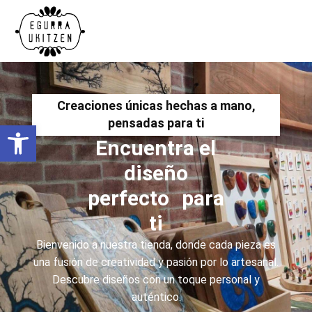
Creaciones únicas hechas a mano,
pensadas para ti
Abrir barra de herramientas
Encuentra el
diseño
perfecto para
ti
Bienvenido a nuestra tienda, donde cada pieza es
una fusión de creatividad y pasión por lo artesanal.
Descubre diseños con un toque personal y
auténtico.