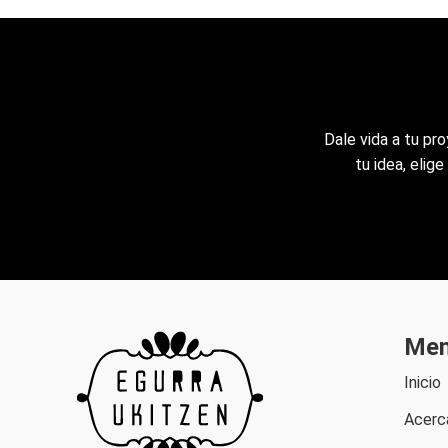
Dale vida a tu pr
tu idea, elig
Me
Inicio
Acerc